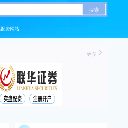
搜索
票配资网站
更多