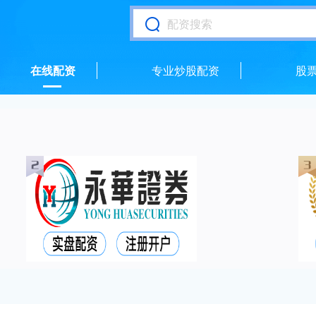
在线配资
专业炒股配资
股