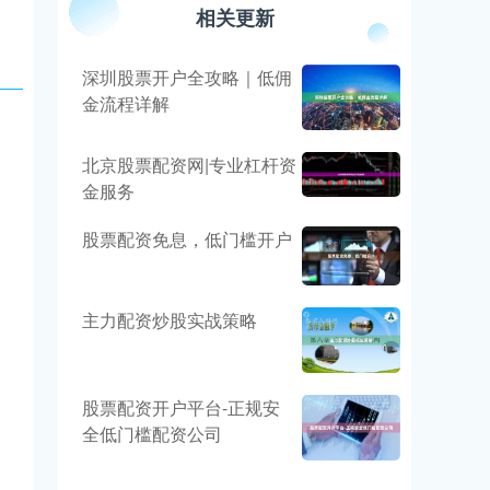
相关更新
深圳股票开户全攻略｜低佣
金流程详解
北京股票配资网|专业杠杆资
金服务
股票配资免息，低门槛开户
主力配资炒股实战策略
股票配资开户平台-正规安
全低门槛配资公司