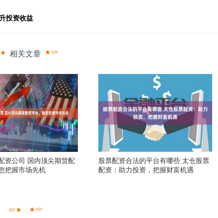
升投资收益
相关文章
配资公司 国内顶尖期货配
股票配资合法的平台有哪些 太仓股票
您把握市场先机
配资：助力投资，把握财富机遇