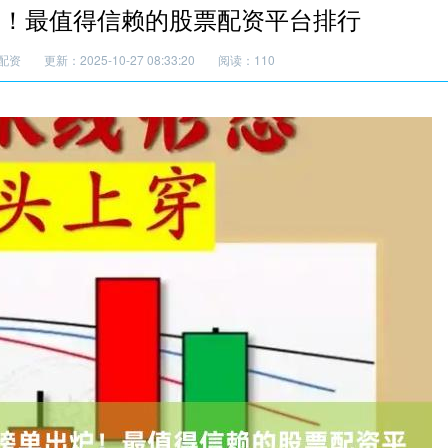
炉！最值得信赖的股票配资平台排行
配资
更新：2025-10-27 08:33:20
阅读：110