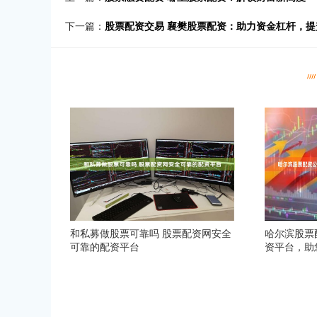
下一篇：
股票配资交易 襄樊股票配资：助力资金杠杆，提
和私募做股票可靠吗 股票配资网安全
哈尔滨股票
可靠的配资平台
资平台，助