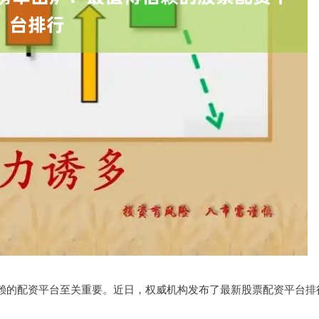
赖的配资平台至关重要。近日，权威机构发布了最新股票配资平台排