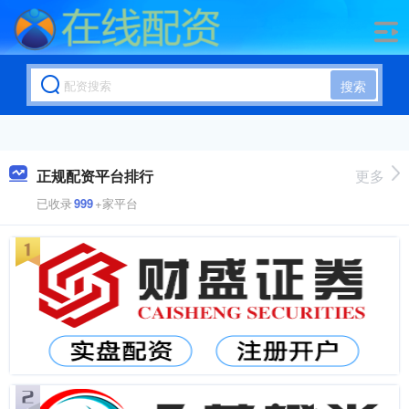
搜索
正规配资平台排行
更多
已收录
999
+家平台