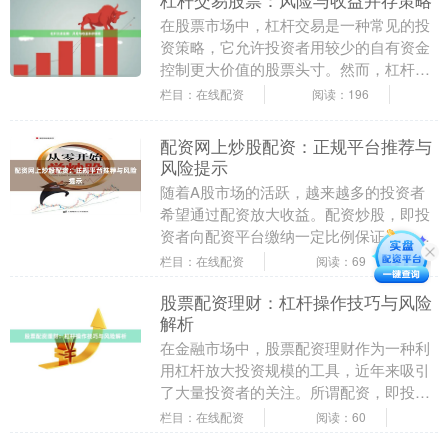
杠杆交易股票：风险与收益并存策略
在股票市场中，杠杆交易是一种常见的投
资策略，它允许投资者用较少的自有资金
控制更大价值的股票头寸。然而，杠杆交
易股票是一把双刃剑，既可能放大收益，
栏目：在线配资
阅读：196
也可能加剧亏损。....
配资网上炒股配资：正规平台推荐与
风险提示
随着A股市场的活跃，越来越多的投资者
希望通过配资放大收益。配资炒股，即投
资者向配资平台缴纳一定比例保证金，平
台按比例提供资金供其操作股票。然而股
栏目：在线配资
阅读：69
票配资网站，配资....
股票配资理财：杠杆操作技巧与风险
解析
在金融市场中，股票配资理财作为一种利
用杠杆放大投资规模的工具，近年来吸引
了大量投资者的关注。所谓配资，即投资
者通过向配资公司借入资金，以自有资金
栏目：在线配资
阅读：60
作为保证金，从而....