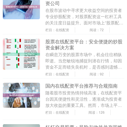
资公司
在股市波动中寻求更大收益空间的投资者
专业炒股配资，对股票配资这一杠杆工具
的关注度日益提升。面对市场上“股票配资
开户平台-正规安全低门槛配资公司”的宣
栏目：在线配资
阅读：72
传，投资者如....
股票在线配资平台：安全便捷的炒股
资金解决方案
在瞬息万变的股票市场中，机会往往稍纵
即逝。当您敏锐地捕捉到潜在行情，却因
资金不足而错失良机时，是否感到遗憾？
股票在线配资平台，正是为解决这一痛点
栏目：在线配资
阅读：92
而生的现代化金融....
国内在线配资平台推荐与合规指南
随着股市投资热情持续高涨，在线配资平
台因其便捷性和灵活性，逐渐成为投资者
放大收益的重要工具。然而，市场上平台
质量参差不齐，如何选择合规、安全的配
栏目：在线配资
阅读：126
资平台，成为投资....