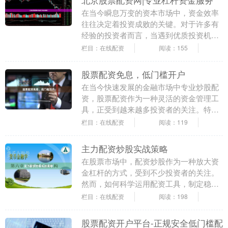
北京股票配资网|专业杠杆资金服务
在当今瞬息万变的资本市场中，资金效率
往往决定着投资成败的关键。对于许多有
经验的投资者而言，当遇到优质投资机会
却受限于自有资金不足时，合理运用杠杆
栏目：在线配资
阅读：155
工具便成为破局之....
股票配资免息，低门槛开户
在当今快速发展的金融市场中专业炒股配
资，股票配资作为一种灵活的资金管理工
具，正受到越来越多投资者的关注。特别
是“免息”和“低门槛开户”这两大亮点，为那
栏目：在线配资
阅读：119
些资金有限....
主力配资炒股实战策略
在股票市场中，配资炒股作为一种放大资
金杠杆的方式，受到不少投资者的关注。
然而，如何科学运用配资工具，制定稳健
的实战策略，是每位参与者必须掌握的技
栏目：在线配资
阅读：198
能。本文将为您详....
股票配资开户平台-正规安全低门槛配