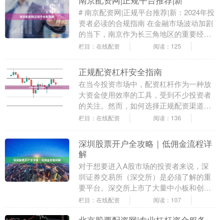
南京配资网|正规平台推荐|新
# 南京配资网|正规平台推荐|新：2024年投
资者必读的合规指南 在金融市场波动加剧
的当下，南京作为长三角地区的重要经济
枢纽，其配资市场正经历着从野蛮生长到
栏目：在线配资
阅读：125
规范....
正规配资杠杆安全指南
在当今投资市场中，配资杠杆作为一种放
大资金使用效率的工具，受到不少投资者
的关注。然而，如何选择正规配资渠道、
合理运用杠杆，成为保障资金安全的关
栏目：在线配资
阅读：136
键。本文将为您提供....
深圳股票开户全攻略｜低佣金流程详
解
对于想要进入A股市场的投资者来说，深
圳证券交易所（深交所）是必须了解的重
要平台。深交所上市了大量中小板和创业
板股票股票配资网站，涵盖科技、消费、
栏目：在线配资
阅读：107
制造等多个热门行....