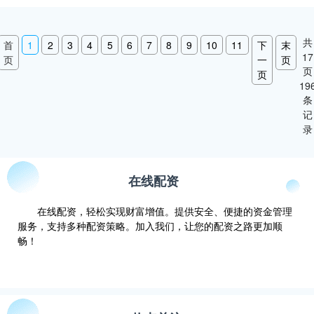
共
首
1
2
3
4
5
6
7
8
9
10
11
下
末
17
页
一
页
页
页
19
条
记
录
在线配资
在线配资，轻松实现财富增值。提供安全、便捷的资金管理
服务，支持多种配资策略。加入我们，让您的配资之路更加顺
畅！