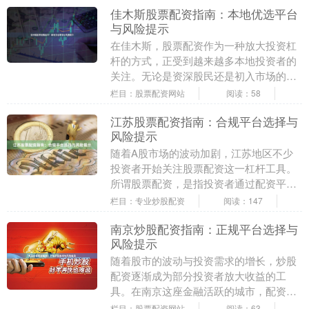
佳木斯股票配资指南：本地优选平台
与风险提示
在佳木斯，股票配资作为一种放大投资杠
杆的方式，正受到越来越多本地投资者的
关注。无论是资深股民还是初入市场的新
手，了解如何选择合规平台、规避潜在风
栏目：股票配资网站
阅读：58
险，是参与配资前....
江苏股票配资指南：合规平台选择与
风险提示
随着A股市场的波动加剧，江苏地区不少
投资者开始关注股票配资这一杠杆工具。
所谓股票配资，是指投资者通过配资平台
获得资金放大，以较小的本金撬动更大的
栏目：专业炒股配资
阅读：147
投资额度。然而，....
南京炒股配资指南：正规平台选择与
风险提示
随着股市的波动与投资需求的增长，炒股
配资逐渐成为部分投资者放大收益的工
具。在南京这座金融活跃的城市，配资市
场同样存在选择多样、信息混杂的特点。
栏目：股票配资网站
阅读：63