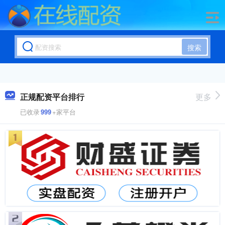
搜索
正规配资平台排行
更多
已收录
999
+家平台