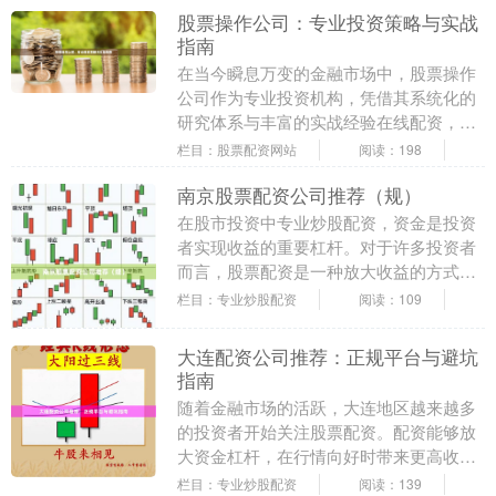
股票操作公司：专业投资策略与实战
指南
在当今瞬息万变的金融市场中，股票操作
公司作为专业投资机构，凭借其系统化的
研究体系与丰富的实战经验在线配资，为
投资者提供了重要的决策参考。本文将深
栏目：股票配资网站
阅读：198
入探讨专业投资策....
南京股票配资公司推荐（规）
在股市投资中专业炒股配资，资金是投资
者实现收益的重要杠杆。对于许多投资者
而言，股票配资是一种放大收益的方式。
然而，市场上配资公司良莠不齐，选择一
栏目：专业炒股配资
阅读：109
家正规、合规的配....
大连配资公司推荐：正规平台与避坑
指南
随着金融市场的活跃，大连地区越来越多
的投资者开始关注股票配资。配资能够放
大资金杠杆，在行情向好时带来更高收
益，但同时也伴随着风险。如何在大连找
栏目：专业炒股配资
阅读：139