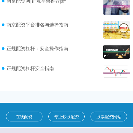
南京配资网|正规平台推荐|新
南京配资平台排名与选择指南
正规配资杠杆：安全操作指南
正规配资杠杆安全指南
在线配资
专业炒股配资
股票配资网站