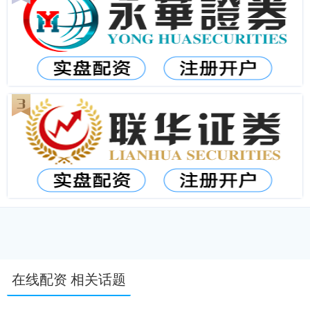
在线配资 相关话题