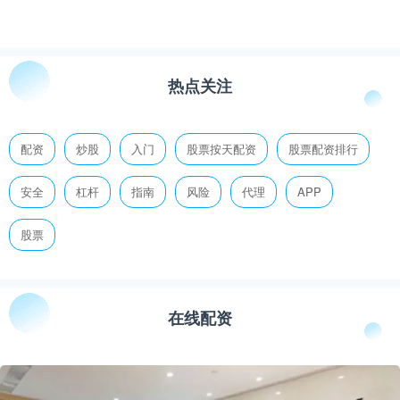
热点关注
配资
炒股
入门
股票按天配资
股票配资排行
安全
杠杆
指南
风险
代理
APP
股票
在线配资