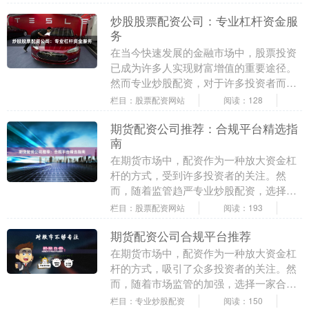
到正规的配资公司，....
炒股股票配资公司：专业杠杆资金服
务
在当今快速发展的金融市场中，股票投资
已成为许多人实现财富增值的重要途径。
然而专业炒股配资，对于许多投资者而
言，资金不足往往成为制约收益增长的关
栏目：股票配资网站
阅读：128
键因素。此时，炒股....
期货配资公司推荐：合规平台精选指
南
在期货市场中，配资作为一种放大资金杠
杆的方式，受到许多投资者的关注。然
而，随着监管趋严专业炒股配资，选择一
家合规、安全、透明的期货配资公司变得
栏目：股票配资网站
阅读：193
尤为重要。本文将为....
期货配资公司合规平台推荐
在期货市场中，配资作为一种放大资金杠
杆的方式，吸引了众多投资者的关注。然
而，随着市场监管的加强，选择一家合
规、安全的期货配资平台变得至关重要。
栏目：专业炒股配资
阅读：150