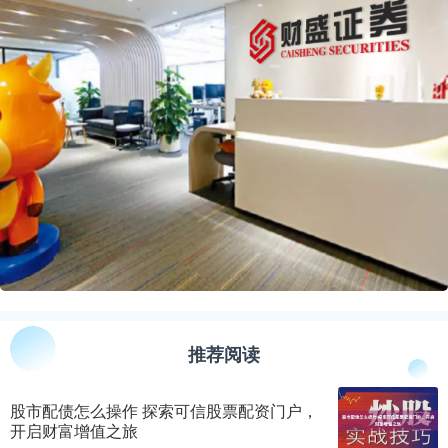
推荐阅读
股市配债怎么操作 探索可信股票配资门户，
开启财富增值之旅