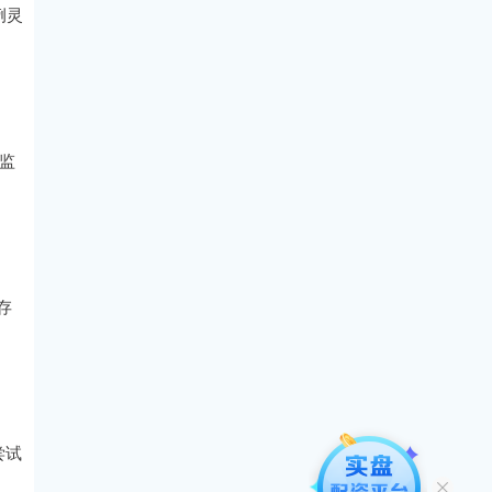
例灵
监
存
尝试