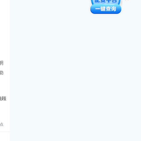
明
助
融顾
点