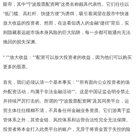
眼帘，其中“宁波股票配资网”这类名称颇具代表性。它们往往以
“低门槛、高杠杆、快捷方便”为诱饵，吸引着渴望在股市中快速
放大收益的投资者。然而，在这看似诱人的金融“捷径”背后，实
则隐藏着远超市场本身风险的巨大陷阱，每一步都可能通向无法
挽回的损失深渊。
* **放大收益：**配资可以放大投资者的收益，因为他们可以购买
更多的股票。
首先，我们必须认清一个基本事实：**所有面向公众投资者的场
外配资活动，均属于非法金融活动**。这是中国证监会明令禁止
并持续严厉打击的。所谓的“宁波股票配资网”及其同类平台，运
营主体往往模糊不清，不具备任何金融业务资质。它们游离于监
管体系之外，其资金链、风控体系和运营合法性完全无法保障。
投资者将本金打入此类平台的账户，无异于将资金置于失控的险