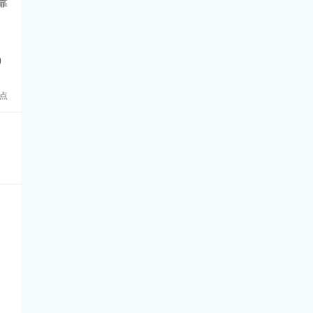
靠
）
点