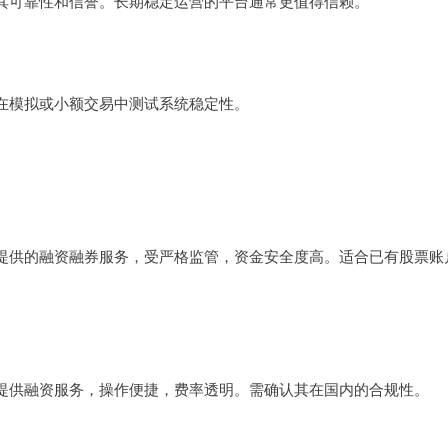
其可靠性和信誉。长期稳定运营的平台通常更值得信赖。
在模拟或小额交易中测试系统稳定性。
提供的融资融券服务，受严格监管，资金安全度高。适合已有股票账
提供融资服务，操作便捷，费率透明。需确认其在国内的合规性。