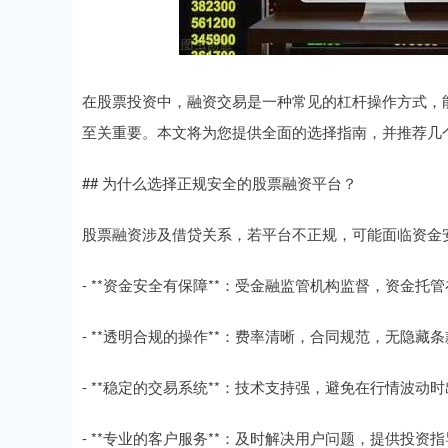
在股票投资中，融资交易是一种常见的杠杆操作方式，
至关重要。本文将为您提供全面的选择指南，并推荐几
## 为什么选择正规安全的股票融资平台？
股票融资涉及借贷关系，若平台不正规，可能面临资金
- **资金安全有保障**：受金融监管机构监督，资金
- **透明合规的操作**：费率清晰，合同规范，无隐藏
- **稳定的交易系统**：技术支持强，避免在行情波动
- **专业的客户服务**：及时解决用户问题，提供投资