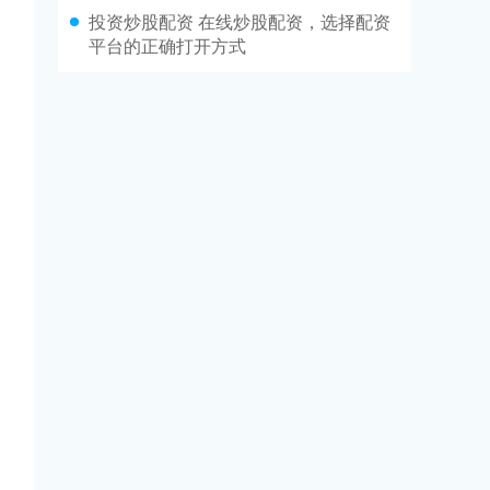
投资炒股配资 在线炒股配资，选择配资
平台的正确打开方式