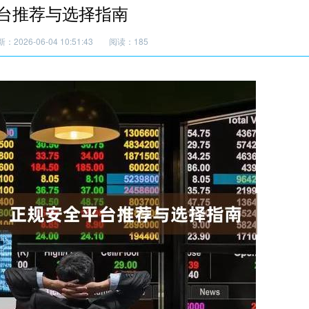
台推荐与选择指南
：2026-06-04 10:51:43
阅读：185