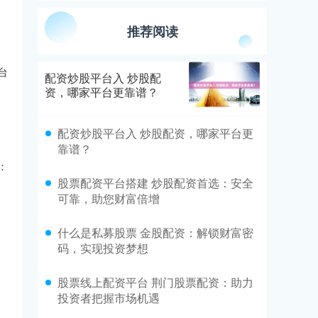
推荐阅读
台
配资炒股平台入 炒股配
资，哪家平台更靠谱？
配资炒股平台入 炒股配资，哪家平台更
靠谱？
：
股票配资平台搭建 炒股配资首选：安全
可靠，助您财富倍增
什么是私募股票 金股配资：解锁财富密
码，实现投资梦想
股票线上配资平台 荆门股票配资：助力
投资者把握市场机遇