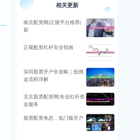
相关更新
南京配资网|正规平台推荐|
新
正规配资杠杆安全指南
深圳股票开户全攻略｜低佣
金流程详解
北京股票配资网|专业杠杆资
金服务
股票配资免息，低门槛开户