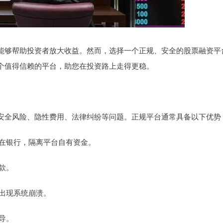
能够帮助投资者放大收益。然而，选择一个正规、安全的股票融资平
个值得信赖的平台，助您在投资路上走得更稳。
安全风险、隐性费用、法律纠纷等问题。正规平台通常具备以下优势
托管在银行，隔离平台自有资金。
条款。
时出现系统崩溃。
指导。