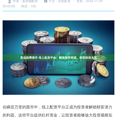
作者：股票融配资
平台：在线配资
更新：2024-11-29
20:42:56
阅读：192
在瞬息万变的股市中，线上配资平台正成为投资者解锁财富潜力
的利器。这些平台提供杠杆资金，让投资者能够放大投资规模实