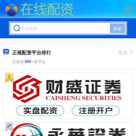
搜索
正规配资平台排行
更多
已收录
999
+家平台