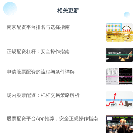
相关更新
南京配资平台排名与选择指南
正规配资杠杆：安全操作指南
申请股票配资的流程与条件详解
场内股票配资：杠杆交易策略解析
股票配资平台App推荐，安全正规操作指南