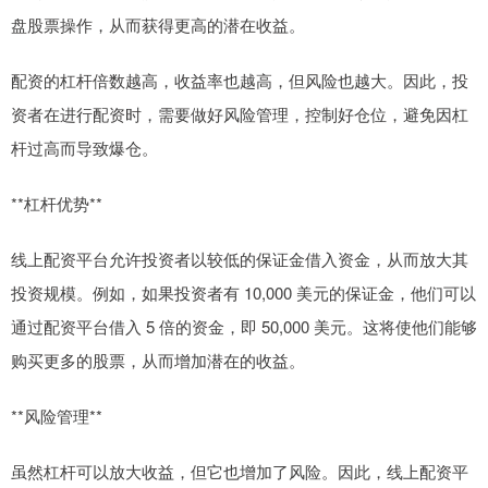
盘股票操作，从而获得更高的潜在收益。
配资的杠杆倍数越高，收益率也越高，但风险也越大。因此，投
资者在进行配资时，需要做好风险管理，控制好仓位，避免因杠
杆过高而导致爆仓。
**杠杆优势**
线上配资平台允许投资者以较低的保证金借入资金，从而放大其
投资规模。例如，如果投资者有 10,000 美元的保证金，他们可以
通过配资平台借入 5 倍的资金，即 50,000 美元。这将使他们能够
购买更多的股票，从而增加潜在的收益。
**风险管理**
虽然杠杆可以放大收益，但它也增加了风险。因此，线上配资平