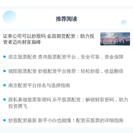
推荐阅读
证券公司可以炒股吗 金昌期货配资：助力投
资者迈向财富巅峰
崇左股票配资 查询股票配资平台，安全可靠，资金保障
德阳股票配资 炒股配资平台推荐：轻松炒股，收益翻倍
南京配资平台排名与选择指南
跟私募做股票靠谱吗 乐平股票配资：解锁财富密码，助力
投资腾飞
炒股配资最新 新手小白也能懂！配资买股票的详细指南