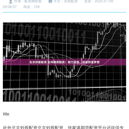
作者：配资网炒股
平台：在线配资
更新：2025-07-09
09:08:37
阅读：156
title
此外北京炒股配资北京炒股配资，张家港期货配资平台还提供专