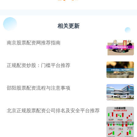
相关更新
南京股票配资网推荐指南
正规配资炒股：门槛平台推荐
邵阳股票配资流程与注意事项
北京正规股票配资公司排名及安全平台推荐