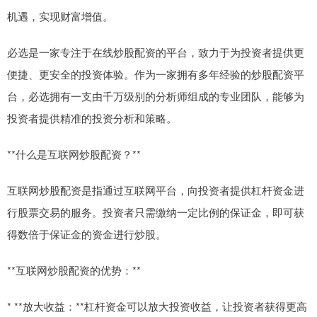
机遇，实现财富增值。
必选是一家专注于在线炒股配资的平台，致力于为投资者提供更
便捷、更安全的投资体验。作为一家拥有多年经验的炒股配资平
台，必选拥有一支由千万级别的分析师组成的专业团队，能够为
投资者提供精准的投资分析和策略。
**什么是互联网炒股配资？**
互联网炒股配资是指通过互联网平台，向投资者提供杠杆资金进
行股票交易的服务。投资者只需缴纳一定比例的保证金，即可获
得数倍于保证金的资金进行炒股。
**互联网炒股配资的优势：**
* **放大收益：**杠杆资金可以放大投资收益，让投资者获得更高