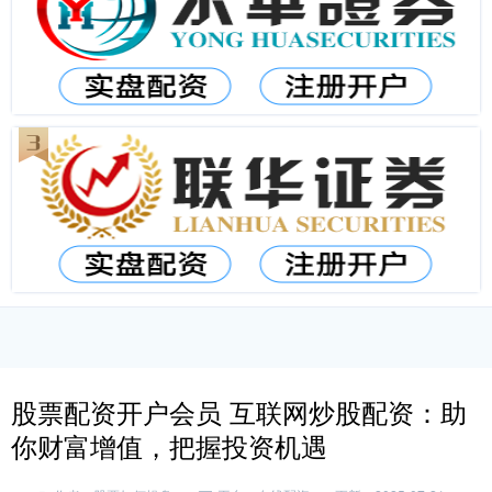
股票配资开户会员 互联网炒股配资：助
你财富增值，把握投资机遇