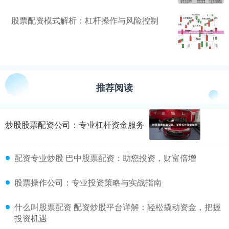
股票配资模式解析：杠杆操作与风险控制
推荐阅读
炒股股票配资公司：专业杠杆资金服务
配资专业炒股 巴中股票配资：助您投资，财富倍增
股票操作公司：专业投资策略与实战指南
什么叫股票配资 配资炒股平台详解：轻松撬动资金，把握
投资机遇