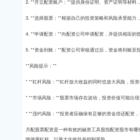
2. **开立配资账户：**提供身份证明、资产证明等材
3. **选择股票：**根据自己的投资策略和风险承受能
4. **申请配资：**向配资公司申请配资，并提供相应的
5. **资金到账：**配资公司审核通过后，资金将到账
**风险提示：**
* **杠杆风险：**杠杆放大收益的同时也放大风险，投
* **市场风险：**股票市场存在波动，投资价值可能出
* **违约风险：**投资者应确保有足够的资金偿还配
月配股票配资是一种有效的融资工具股指配资股市有哪
慎使用杠杆，以最大化收益并控制风险。