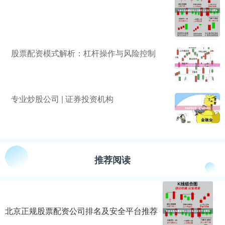
股票配资模式解析：杠杆操作与风险控制
专业炒股公司 | 证券投资机构
推荐阅读
北京正规股票配资公司排名及安全平台推荐