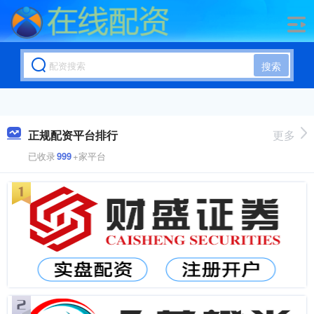
搜索
正规配资平台排行
更多
已收录
999
+家平台