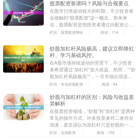
股票配资靠谱吗？风险与合规要点
在股市行情波动较大的时期，不少投资者
会接触到“股票配资”这一概念。简单来
说，股票配资是指投资者通过向配资公司
缴纳一定比例的保证金，获得数倍于本金
栏目：股票配资网站
阅读：114
的操作资金，从而....
炒股加杠杆风险极高，建议立即降杠
杆、学习基础风控。
在A股市场持续波动的背景下，不少投资
者希望通过“加杠杆”放大收益。然而，**炒
股加杠杆风险极高**，一旦市场出现逆向
波动，投资者面临的不仅是本金亏损，更
栏目：专业炒股配资
阅读：94
可能陷入....
炒股与加杠杆的区别：风险与收益差
异解析
在股票投资领域，“炒股”和“加杠杆”是两种
常见的操作方式。许多投资者对二者存在
混淆，甚至误以为加杠杆只是炒股的一种
“升级版”。实际上，二者在风险与收益层
栏目：在线配资
阅读：159
面存在本....