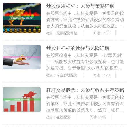
炒股使用杠杆：风险与策略详解
在股票市场中，杠杆交易是一种常见的投
资方式，它允许投资者以较少的本金撬动
更大的资金规模，从而放大潜在收益。然
而，杠杆也是一把双刃剑股票配资网站，
栏目：股票配资网站
阅读：186
在放大收益的同时....
炒股开杠杆的途径与风险详解
在股票投资中，杠杆交易是一把“双刃剑”
——既能放大收益专业炒股配资，也可能
加速亏损。对于希望“以小博大”的投资者
而言，了解开杠杆的合法途径与潜在风险
栏目：专业炒股配资
阅读：178
至关重要。 ....
杠杆交易股票：风险与收益并存策略
在股票市场中，杠杆交易是一种常见的投
资策略，它允许投资者用较少的自有资金
控制更大价值的股票头寸。然而，杠杆交
易股票是一把双刃剑，既可能放大收益，
栏目：在线配资
阅读：196
也可能加剧亏损。....