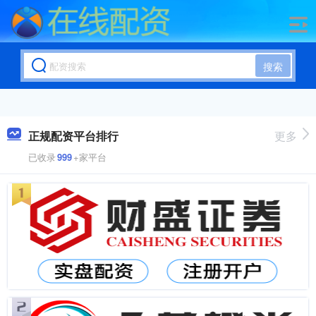
搜索
正规配资平台排行
更多
已收录
999
+家平台