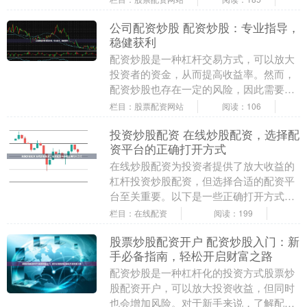
代理提供的杠杆....
公司配资炒股 配资炒股：专业指导，
稳健获利
配资炒股是一种杠杆交易方式，可以放大
投资者的资金，从而提高收益率。然而，
配资炒股也存在一定的风险，因此需要专
业指导和稳健的策略。 * 提供个性化配资
栏目：股票配资网站
阅读：106
服务，满足不....
投资炒股配资 在线炒股配资，选择配
资平台的正确打开方式
在线炒股配资为投资者提供了放大收益的
杠杆投资炒股配资，但选择合适的配资平
台至关重要。以下是一些正确打开方式：
期货配资的优势显而易见。首先，它可以
栏目：在线配资
阅读：199
放大收益。通过....
股票炒股配资开户 配资炒股入门：新
手必备指南，轻松开启财富之路
配资炒股是一种杠杆化的投资方式股票炒
股配资开户，可以放大投资收益，但同时
也会增加风险。对于新手来说，了解配资