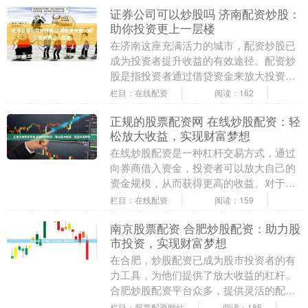
证券公司可以炒股吗 济南配资炒股：
助你投资更上一层楼
在济南这座充满活力的城市，配资炒股已
成为投资者提升收益的有效途径。配资炒
股是指投资者通过借贷资金来放大投资规
模证券公司可以炒股吗，从而获得更高的
栏目：在线配资
阅读：162
收益。 股票配资....
正规的股票配资网 在线炒股配资：轻
松放大收益，实现财富梦想
在线炒股配资是一种杠杆交易方式，通过
向券商借入资金，投资者可以放大自己的
资金规模，从而获得更高的收益。对于资
金有限的投资者来说，配资无疑是一个不
栏目：在线配资
阅读：159
错的选择。 股票....
南京股票配资 合肥炒股配资：助力股
市投资，实现财富梦想
在合肥，炒股配资已成为股市投资者的有
力工具，为他们提供了放大收益的杠杆。
合肥炒股配资平台众多，提供灵活的配资
方案，满足不同投资者的需求。 期货配资
栏目：股票配资网站
阅读：185