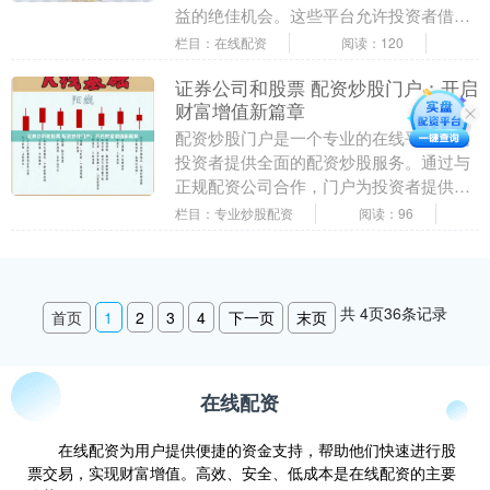
益的绝佳机会。这些平台允许投资者借用
资金进行股票交易，从而有效地增加其投
栏目：在线配资
阅读：120
资规模。 1. ....
证券公司和股票 配资炒股门户：开启
财富增值新篇章
配资炒股门户是一个专业的在线平台，为
投资者提供全面的配资炒股服务。通过与
正规配资公司合作，门户为投资者提供安
全、可靠的配资渠道，助力其放大资金杠
栏目：专业炒股配资
阅读：96
杆证券公司和股票....
共
4
页
36
条记录
首页
1
2
3
4
下一页
末页
在线配资
在线配资为用户提供便捷的资金支持，帮助他们快速进行股
票交易，实现财富增值。高效、安全、低成本是在线配资的主要