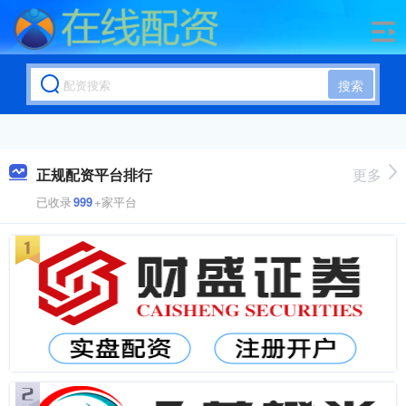
搜索
正规配资平台排行
更多
已收录
999
+家平台