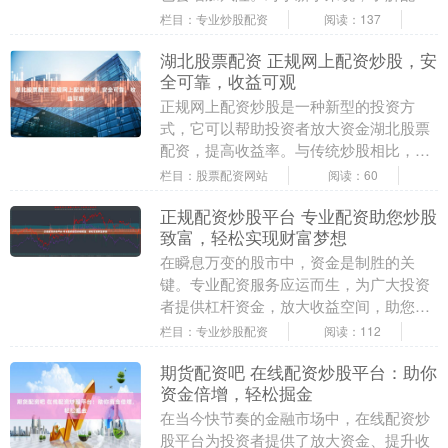
炒股的基本知识和操作流程至关重要。 *
栏目：专业炒股配资
阅读：137
**放大收益....
湖北股票配资 正规网上配资炒股，安
全可靠，收益可观
正规网上配资炒股是一种新型的投资方
式，它可以帮助投资者放大资金湖北股票
配资，提高收益率。与传统炒股相比，网
上配资炒股具有以下优势： 1.选择正规平
栏目：股票配资网站
阅读：60
台：确保选择正....
正规配资炒股平台 专业配资助您炒股
致富，轻松实现财富梦想
在瞬息万变的股市中，资金是制胜的关
键。专业配资服务应运而生，为广大投资
者提供杠杆资金，放大收益空间，助您轻
松实现财富梦想。 3.提交相关材料：根据
栏目：专业炒股配资
阅读：112
平台要求，准备....
期货配资吧 在线配资炒股平台：助你
资金倍增，轻松掘金
在当今快节奏的金融市场中，在线配资炒
股平台为投资者提供了放大资金、提升收