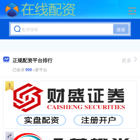
搜索
正规配资平台排行
更多
已收录
999
+家平台