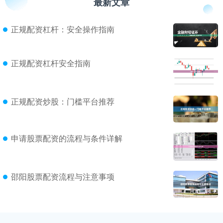
最新文章
正规配资杠杆：安全操作指南
正规配资杠杆安全指南
正规配资炒股：门槛平台推荐
申请股票配资的流程与条件详解
邵阳股票配资流程与注意事项