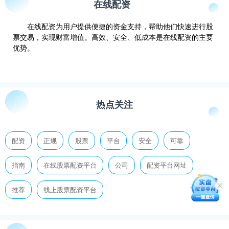
在线配资
在线配资为用户提供便捷的资金支持，帮助他们快速进行股
票交易，实现财富增值。高效、安全、低成本是在线配资的主要
优势。
热点关注
配资
正规
股票
平台
安全
可靠
指南
在线股票配资平台
公司
配资平台网址
推荐
线上股票配资平台