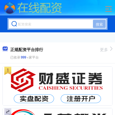
搜索
正规配资平台排行
更多
已收录
999
+家平台