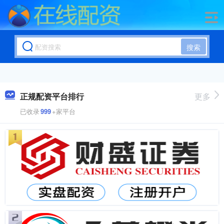
搜索
正规配资平台排行
更多
已收录
999
+家平台