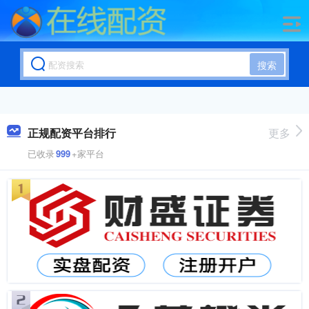
搜索
正规配资平台排行
更多
已收录
999
+家平台